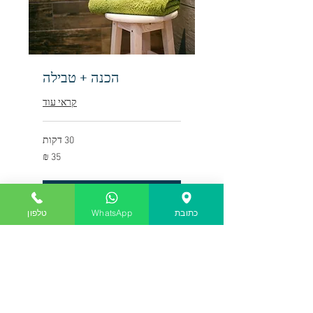
הכנה + טבילה
קראי עוד
30 דקות
35
שקלים
חדשים
תיאום הגעה
כתובת
WhatsApp
טלפון